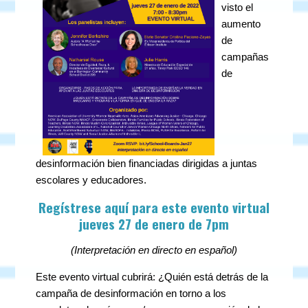
visto el
aumento
de
campañas
de
desinformación bien financiadas dirigidas a juntas
escolares y educadores.
Regístrese aquí para este evento virtual
jueves 27 de enero de 7pm
(Interpretación en directo en español)
Este evento virtual cubrirá: ¿Quién está detrás de la
campaña de desinformación en torno a los