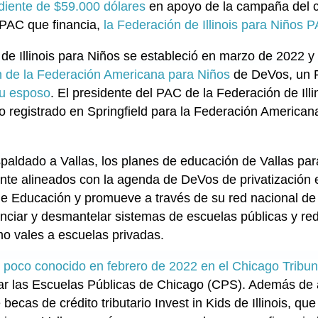
diente de $59.000 dólares
en apoyo de la campaña del ca
 PAC que financia,
la Federación de Illinois para Niños 
de Illinois para Niños se estableció en marzo de 2022 y
 de la Federación Americana para Niños
de DeVos, un 
su esposo
. El presidente del PAC de la Federación de Ill
do registrado en Springfield para la Federación America
ldado a Vallas, los planes de educación de Vallas para
te alineados con la agenda de DeVos de privatización e
e Educación y promueve a través de su red nacional de
ciar y desmantelar sistemas de escuelas públicas y redi
o vales a escuelas privadas.
n poco conocido en febrero de 2022 en el Chicago Tribu
izar las Escuelas Públicas de Chicago (CPS). Además de 
ecas de crédito tributario Invest in Kids de Illinois, q