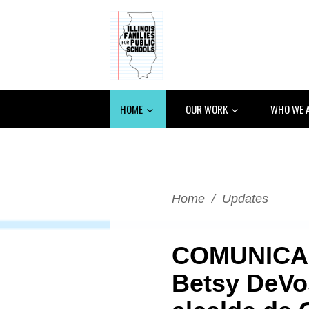
HOME
OUR WORK
WHO WE 
Home
/
Updates
COMUNICAD
Betsy DeVos