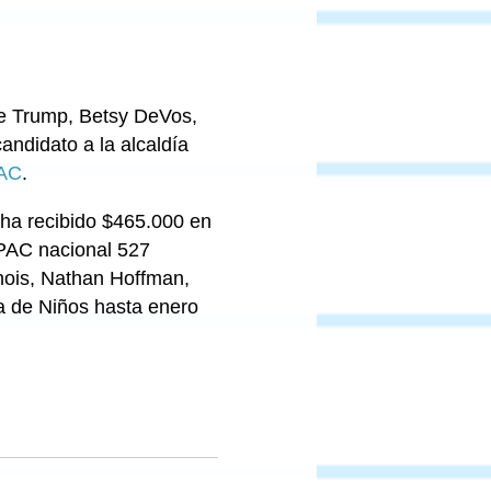
e Trump, Betsy DeVos,
ndidato a la alcaldía
PAC
.
 ha recibido $465.000 en
PAC nacional 527
inois, Nathan Hoffman,
na de Niños hasta enero