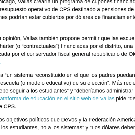
cago, Vallas crearía un programa de cupones financiado
presupuesto operativo de CPS destinado a pensiones de 
es podrían estar cubiertos por dólares de financiamien
 opinión, Vallas también propone permitir que las escuel
árter (o “contractuales”) financiadas por el distrito, una
zada por el conservador fiscal general republicano de
.
 “un sistema reconstituido en el que los padres puedan d
 escuela (o modelo educativo) de su elección”. Más rec
ebe seguir a los estudiantes” y “deberíamos administrar d
lataforma de educación en el sitio web de Vallas
pide “de
de CPS.
os objetivos políticos que DeVos y la Federación Ameri
 los estudiantes, no a los sistemas” y “Los dólares deben